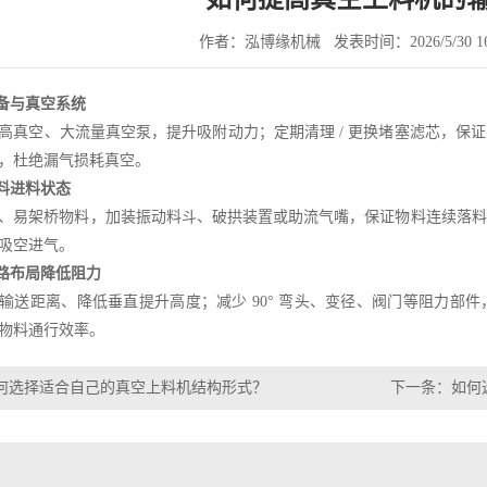
作者：泓博缘机械
发表时间：2026/5/30 16
设备与真空系统
高真空、大流量真空泵，提升吸附动力；定期清理 / 更换堵塞滤芯，保
，杜绝漏气损耗真空。
物料进料状态
、易架桥物料，加装振动料斗、破拱装置或助流气嘴，保证物料连续落料
吸空进气。
管路布局降低阻力
输送距离、降低垂直提升高度；减少 90° 弯头、变径、阀门等阻力部
物料通行效率。
何选择适合自己的真空上料机结构形式？
下一条：
如何