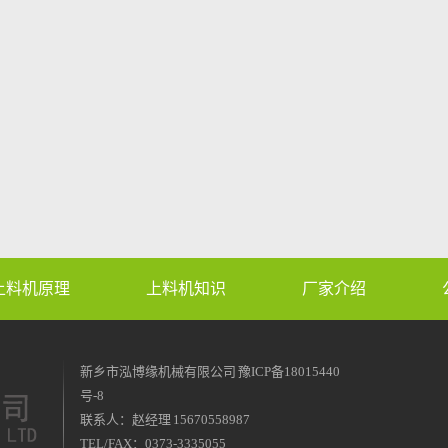
上料机原理
上料机知识
厂家介绍
新乡市泓博缘机械有限公司
豫ICP备18015440
号-8
联系人：赵经理 15670558987
TEL/FAX：0373-3335055