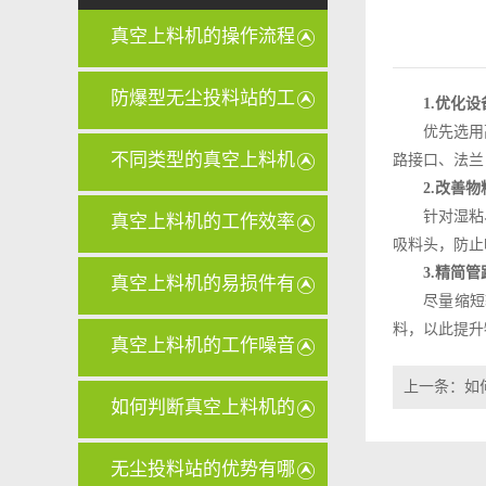
真空上料机的操作流程
是怎样的
防爆型无尘投料站的工
1.优化
优先选用
作原理是
不同类型的真空上料机
路接口、法兰
2.改善
在维护和
针对湿粘
真空上料机的工作效率
吸料头，防止
3.精简
和传统上
真空上料机的易损件有
尽量缩短
料，以此提升
哪些？
真空上料机的工作噪音
上一条：
如
大怎么办
如何判断真空上料机的
滤芯是否
无尘投料站的优势有哪