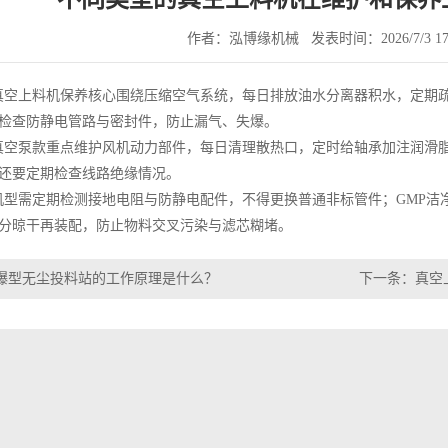
作者：泓博缘机械
发表时间：2026/7/3 17:
上料机保养核心围绕压缩空气系统，每日排放油水分离器积水，定期疏
检查防静电管路与密封件，防止漏气、失爆。
泵款重点维护风机动力部件，每日清理散热口，定时给轴承加注润滑脂
还要定期检查线路绝缘情况。
需定期检测接地电阻与防静电配件，不得更换普通非标管件；GMP洁
分晾干再装配，防止物料交叉污染与滤芯糊堵。
爆型无尘投料站的工作原理是什么？
下一条：
真空