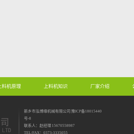
上料机原理
上料机知识
厂家介绍
新乡市泓博缘机械有限公司
豫ICP备18015440
号-8
联系人：赵经理 15670558987
TEL/FAX：0373-3335055