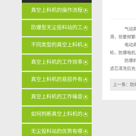
真空上料机的操作流程
是怎样的
防爆型无尘投料站的工
气动真空
滑，但要频繁
作原理是
不同类型的真空上料机
电动真空
轮，防爆电机
在维护和
防爆机型
真空上料机的工作效率
滤芯清洗后充
和传统上
真空上料机的易损件有
上一条：
防
哪些？
真空上料机的工作噪音
大怎么办
如何判断真空上料机的
滤芯是否
无尘投料站的优势有哪