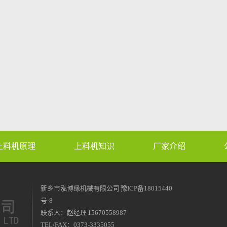
上料机原理
上料机知识
厂家介绍
新乡市泓博缘机械有限公司
豫ICP备18015440
号-8
联系人：赵经理 15670558987
TEL/FAX：0373-3335055