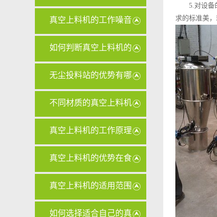
5.对设
哪些？
求的标准美，
真空上料机的工作噪音
大怎么办
如何判断真空上料机的
滤芯是否
无尘投料站的优势有哪
些
不同材质的真空上料机
滤芯在清
真空上料机的工作原理
对其设计
真空上料机的优势在食
品行业中
真空上料机的适用范围
有哪些？
如何选择适合自己的真