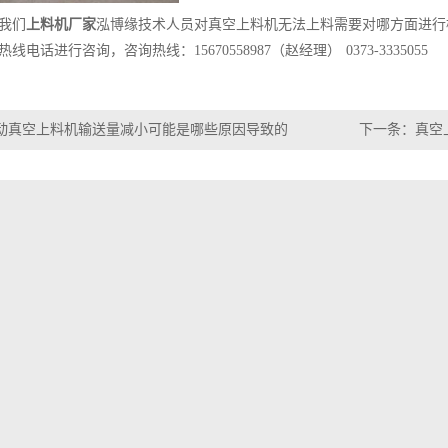
我们
上料机厂家
泓博缘技术人员对真空上料机无法上料需要对哪方面进行
电话进行咨询，咨询热线：15670558987（赵经理） 0373-3335055
动真空上料机输送量减小可能是哪些原因导致的
下一条：
真空