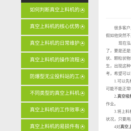
如何判断真空上料机的
密封圈是
真空上料机的核心优势
很多客户
假如他突然不
有哪些？
真空上料机的日常维护
现在泓博
了，要是还是
和保养需
状、颗粒状物
真空上料机的操作流程
生，出现这种
考，希望可以
是怎样的
防爆型无尘投料站的工
1.可以
可能不能正常
作原理是
不同类型的真空上料机
2
.真空吸
作业。
在维护和
真空上料机的工作效率
3.将上
状况，只要用
和传统上
真空上料机的易损件有
4对
真空