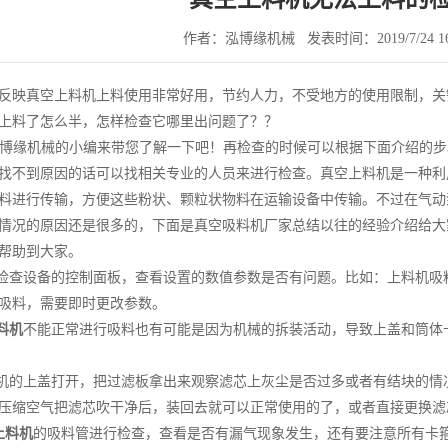
作者：泓博缘机械
发表时间：2019/7/24 16
反映真空上料机上料使用非常好用，节约人力，不受地方的使用限制，关
上料了怎么半，怎样检查它哪里出问题了？？
缘机械的小编来带您了解一下吧！再检查的时候可以根据下面介绍的步
找不到原因的话可以找相关专业的人员来进行检查。真空上料机是一种利
料进行传输，方便这些粉状、颗粒状物料在运输设备中传输。不过在气动
情况的原因还是很多的，下面是真空吸料机厂家总结以往的经验介绍给大
帮助到大家。
先检查设备的控制面板，查看设置的数值参数是否有问题。比如：上料机
吸料，需要即时更改参数。
料机
不能正常进行吸料也有可能是因为机械的拆装活动，导致上盖和筒体
料机的上盖打开，把过滤板拿出来观察滤芯上灰尘是否过多或者有结块的
压缩空气把滤芯吹干净后，装回去就可以正常使用的了，或者直接更换滤
上料机
的吸料管进行检查，查看是否有漏气现象发生，还有要注意所有卡